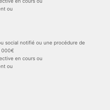
lective en cours ou
ent ou
u social notifié ou une procédure de
0 000€
lective en cours ou
ent ou